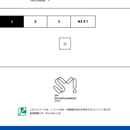
PROGRAM」!!
1
2
3
NEXT