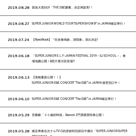
2019.08.28
因為大受好評「THE D&E膠囊」決定再販售!！
2019.08.27
SUPER JUNIOR WORLD TOUR ''SUPER SHOW 8'' in JAPAN確定舉行！
2019.07.24
【RyeoWook】『狂炎奏鳴曲．演唱會』演出決定!
2019.06.18
「SUPER JUNIOR E.L.F-JAPAN FESTIVAL 2019～SJ SCHOOL～」會
場地圖公開！&照片展示區登場!!
2019.06.13
【海報畫面公開！！】
SUPER JUNIOR-D&E CONCERT ”The D&E" in JAPAN 接受預訂中！
2019.06.10
SUPER JUNIOR-D&E CONCERT ”The D&E" in JAPAN確定舉行！
2019.05.29
音樂劇「３０歳的時候」Season 2門票購買特典公開！
2019.05.28
確定將會在次ナルTV-G的原創特別節目中播出「SUPER JUNIOR SUPER