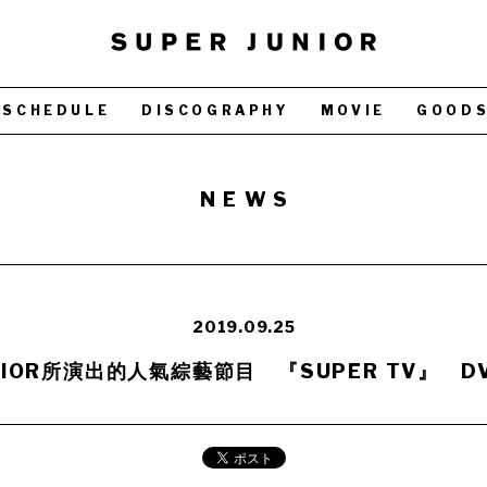
SCHEDULE
DISCOGRAPHY
MOVIE
GOOD
NEWS
2019.09.25
UNIOR所演出的人氣綜藝節目 『SUPER TV』 