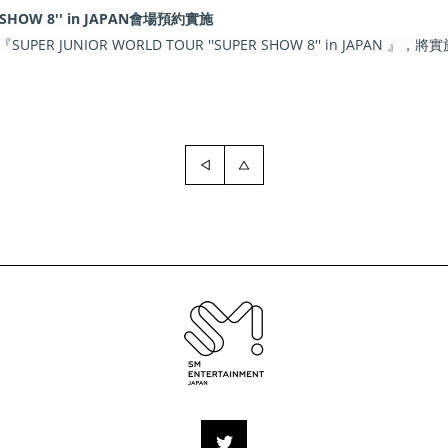
R SHOW 8'' in JAPAN會場預約實施
R JUNIOR WORLD TOUR ''SUPER SHOW 8'' in JAPAN 