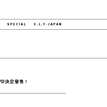
S
SPECIAL
E.L.F-JAPAN
DVD決定發售！