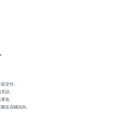
L
一起交付。
請見諒。
告更改。
至鄰近店鋪洽詢。