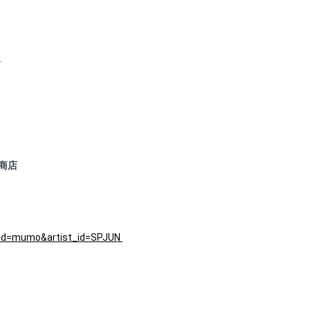
組
方商店
iteid=mumo&artist_id=SPJUN