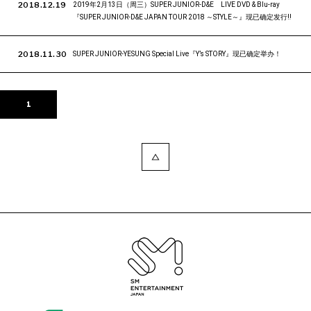
2018.12.19
2019年2月13日（周三）SUPER JUNIOR-D&E LIVE DVD & Blu-ray
『SUPER JUNIOR-D&E JAPAN TOUR 2018 ～STYLE～』现已确定发行‼
2018.11.30
SUPER JUNIOR-YESUNG Special Live『Y’s STORY』现已确定举办！
1