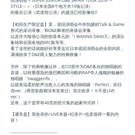
回演唱会＜SUPER JUNIOR-D&E JAPAN TOUR 2018 ～
STYLE～＞（日本全国8个地方共19场公演）
的最后公演（武道馆公演）的盛况已经影像化!!
【初回生产限定盘】里，巡回演唱会中所拍摄的Talk & Game
形式的采访录像、和D&E舞者的座谈会录像、
以及作为每场公演的惊喜单元的『I WANNA DANCE』的演出
集锦和全国各地的MC集等等,
看了这些的话就能好好享受这次日本巡回演唱会的全部内容，
满满收录了D&E两人魅力的特典映像！
另外，除了特典映像以外，在CD里作为D&E各自的独唱曲的
音源，以轻重缓急的激烈舞蹈和冷酷的RAP夺人魂魄的银赫的
独唱曲「Swaggerific」，
以甜美温柔的歌声治愈人心的东海的独唱曲「Perfect」的日
语ver.（两首歌曲都没有发表过）首次收录！※不是LIVE
ver.）
还有，这个是带有40页的照片集的超豪华式样！
【通常盘】里收录的<LIVE本篇+纪录片>也是值得一看的内
容！
-------------------------------